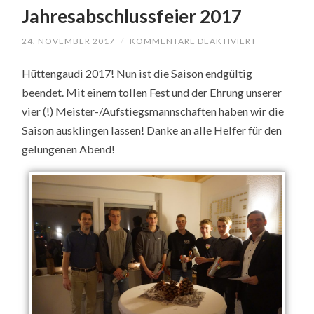
Jahresabschlussfeier 2017
24. NOVEMBER 2017
/
KOMMENTARE DEAKTIVIERT
FÜR
JAHRESABSC
2017
Hüttengaudi 2017! Nun ist die Saison endgültig
beendet. Mit einem tollen Fest und der Ehrung unserer
vier (!) Meister-/Aufstiegsmannschaften haben wir die
Saison ausklingen lassen! Danke an alle Helfer für den
gelungenen Abend!