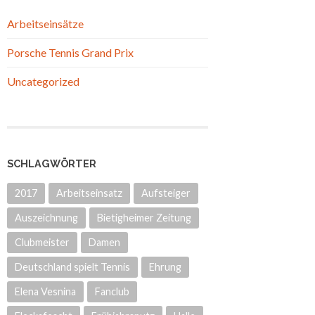
Arbeitseinsätze
Porsche Tennis Grand Prix
Uncategorized
SCHLAGWÖRTER
2017
Arbeitseinsatz
Aufsteiger
Auszeichnung
Bietigheimer Zeitung
Clubmeister
Damen
Deutschland spielt Tennis
Ehrung
Elena Vesnina
Fanclub