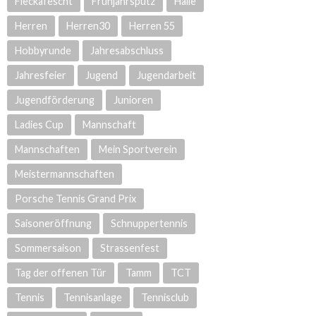
Fleckafescht
Frühjahrsputz
Halle
Herren
Herren30
Herren 55
Hobbyrunde
Jahresabschluss
Jahresfeier
Jugend
Jugendarbeit
Jugendförderung
Junioren
Ladies Cup
Mannschaft
Mannschaften
Mein Sportverein
Meistermannschaften
Porsche Tennis Grand Prix
Saisoneröffnung
Schnuppertennis
Sommersaison
Strassenfest
Tag der offenen Tür
Tamm
TCT
Tennis
Tennisanlage
Tennisclub