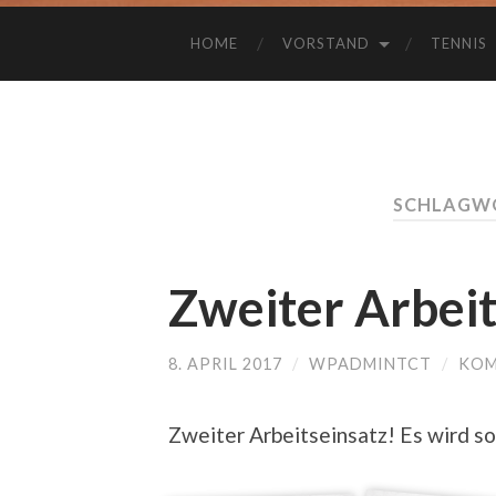
HOME
VORSTAND
TENNIS
SCHLAGWO
Zweiter Arbeit
8. APRIL 2017
/
WPADMINTCT
/
KOM
Zweiter Arbeitseinsatz! Es wird s