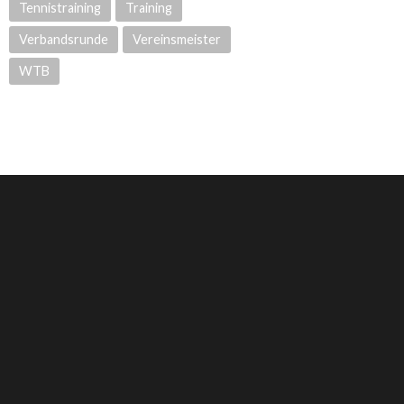
Tennistraining
Training
Verbandsrunde
Vereinsmeister
WTB