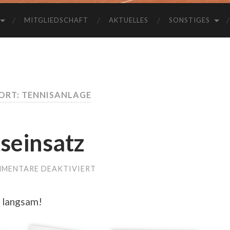
MITGLIEDSCHAFT
AKTUELLES
SONSTIGES
RT: TENNISANLAGE
seinsatz
MENTARE DEAKTIVIERT
FÜR
ZWEITER
ARBEITSEINSATZ
o langsam!