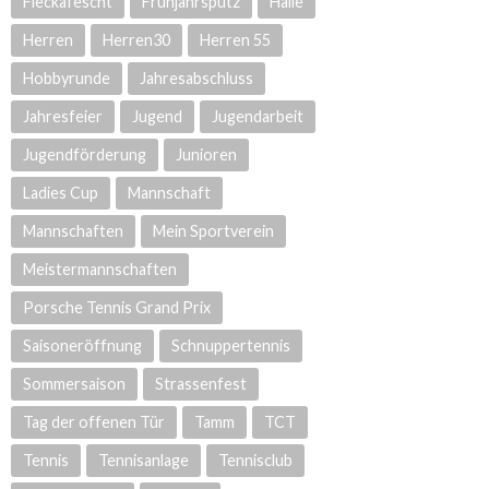
Fleckafescht
Frühjahrsputz
Halle
Herren
Herren30
Herren 55
Hobbyrunde
Jahresabschluss
Jahresfeier
Jugend
Jugendarbeit
Jugendförderung
Junioren
Ladies Cup
Mannschaft
Mannschaften
Mein Sportverein
Meistermannschaften
Porsche Tennis Grand Prix
Saisoneröffnung
Schnuppertennis
Sommersaison
Strassenfest
Tag der offenen Tür
Tamm
TCT
Tennis
Tennisanlage
Tennisclub