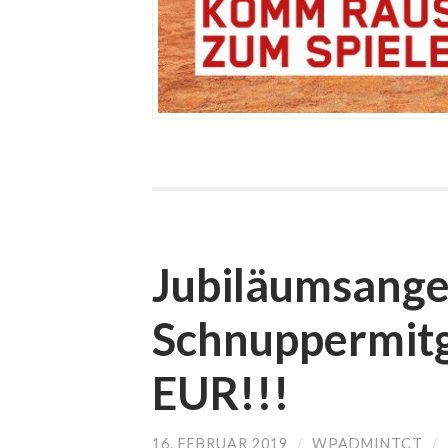
Jubiläumsangeb
Schnuppermitg
EUR!!!
16. FEBRUAR 2019
/
WPADMINTCT
/