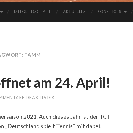
MITGLIEDSCHAFT
AKTUELLES
SONSTIGES
AGWORT: TAMM
ffnet am 24. April!
MMENTARE DEAKTIVIERT
FÜR
TENNISANLAGE
ÖFFNET
AM
ersaison 2021. Auch dieses Jahr ist der TCT
24.
APRIL!
n „Deutschland spielt Tennis“ mit dabei.