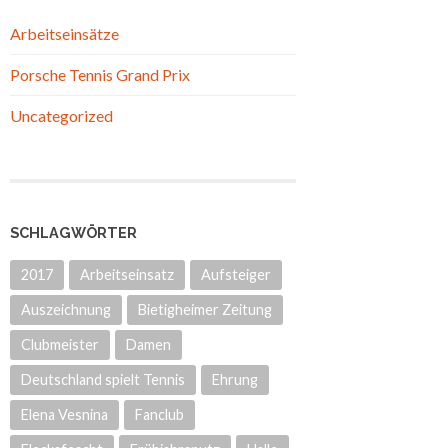
Arbeitseinsätze
Porsche Tennis Grand Prix
Uncategorized
SCHLAGWÖRTER
2017
Arbeitseinsatz
Aufsteiger
Auszeichnung
Bietigheimer Zeitung
Clubmeister
Damen
Deutschland spielt Tennis
Ehrung
Elena Vesnina
Fanclub