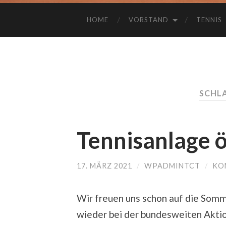
HOME
VORSTAND
TENNIS
SCHL
Tennisanlage ö
17. MÄRZ 2021
/
WPADMINTCT
/
KO
Wir freuen uns schon auf die Somm
wieder bei der bundesweiten Aktio