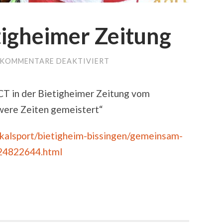
tigheimer Zeitung
KOMMENTARE DEAKTIVIERT
FÜR
TCT
IN
DER
TCT in der Bietigheimer Zeitung vom
BIETIGHEIMER
ZEITUNG
were Zeiten gemeistert“
kalsport/bietigheim-bissingen/gemeinsam-
-24822644.html