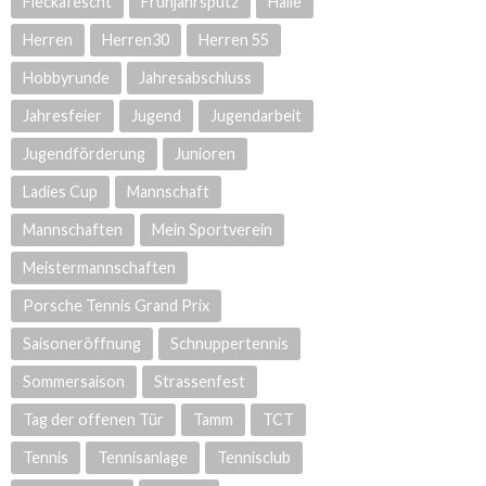
Fleckafescht
Frühjahrsputz
Halle
Herren
Herren30
Herren 55
Hobbyrunde
Jahresabschluss
Jahresfeier
Jugend
Jugendarbeit
Jugendförderung
Junioren
Ladies Cup
Mannschaft
Mannschaften
Mein Sportverein
Meistermannschaften
Porsche Tennis Grand Prix
Saisoneröffnung
Schnuppertennis
Sommersaison
Strassenfest
Tag der offenen Tür
Tamm
TCT
Tennis
Tennisanlage
Tennisclub