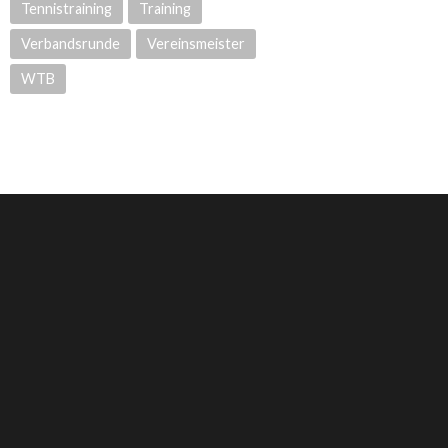
Tennistraining
Training
Verbandsrunde
Vereinsmeister
WTB