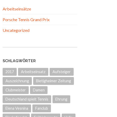
Arbeitseinsätze
Porsche Tennis Grand Prix
Uncategorized
SCHLAGWÖRTER
2017
Arbeitseinsatz
Aufsteiger
Auszeichnung
Bietigheimer Zeitung
Clubmeister
Damen
Deutschland spielt Tennis
Ehrung
Elena Vesnina
Fanclub