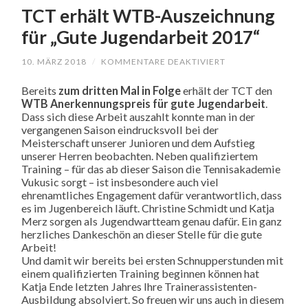
TCT erhält WTB-Auszeichnung
für „Gute Jugendarbeit 2017“
10. MÄRZ 2018
/
KOMMENTARE DEAKTIVIERT
FÜR
TCT
ERHÄLT
Bereits
zum dritten Mal in Folge
erhält der TCT den
WTB-
WTB Anerkennungspreis für gute Jugendarbeit
.
AUSZEICHNUNG
FÜR
Dass sich diese Arbeit auszahlt konnte man in der
„GUTE
vergangenen Saison eindrucksvoll bei der
JUGENDARBEIT
Meisterschaft unserer Junioren und dem Aufstieg
2017“
unserer Herren beobachten. Neben qualifiziertem
Training – für das ab dieser Saison die Tennisakademie
Vukusic sorgt – ist insbesondere auch viel
ehrenamtliches Engagement dafür verantwortlich, dass
es im Jugenbereich läuft. Christine Schmidt und Katja
Merz sorgen als Jugendwartteam genau dafür. Ein ganz
herzliches Dankeschön an dieser Stelle für die gute
Arbeit!
Und damit wir bereits bei ersten Schnupperstunden mit
einem qualifizierten Training beginnen können hat
Katja Ende letzten Jahres Ihre Trainerassistenten-
Ausbildung absolviert. So freuen wir uns auch in diesem