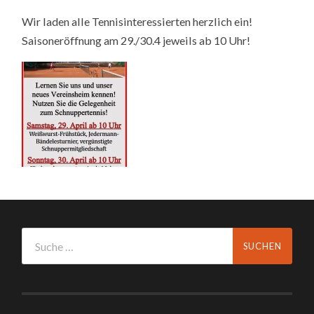
AM
Wir laden alle Tennisinteressierten herzlich ein!
29./30.04.
JEWEILS
Saisoneröffnung am 29./30.4 jeweils ab 10 Uhr!
AB
10
UHR
–
WIR
LADEN
ALLE
TENNISINTERESSI
HERZLICH
EIN!