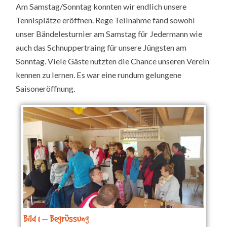
Am Samstag/Sonntag konnten wir endlich unsere
2017
IST
Tennisplätze eröffnen. Rege Teilnahme fand sowohl
ERÖFFNET!
SUPER
unser Bändelesturnier am Samstag für Jedermann wie
ERÖFFNUNGSWOCHE
AM
auch das Schnuppertraing für unsere Jüngsten am
29./30.4.!
Sonntag. Viele Gäste nutzten die Chance unseren Verein
kennen zu lernen. Es war eine rundum gelungene
Saisoneröffnung.
Bild 1 – Begrüssung