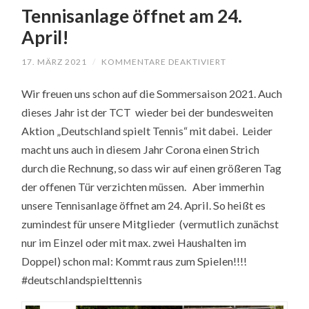
Tennisanlage öffnet am 24.
April!
17. MÄRZ 2021
/
KOMMENTARE DEAKTIVIERT
FÜR
TENNISANLAGE
ÖFFNET
Wir freuen uns schon auf die Sommersaison 2021. Auch
AM
24.
dieses Jahr ist der TCT wieder bei der bundesweiten
APRIL!
Aktion „Deutschland spielt Tennis“ mit dabei. Leider
macht uns auch in diesem Jahr Corona einen Strich
durch die Rechnung, so dass wir auf einen größeren Tag
der offenen Tür verzichten müssen. Aber immerhin
unsere Tennisanlage öffnet am 24. April. So heißt es
zumindest für unsere Mitglieder (vermutlich zunächst
nur im Einzel oder mit max. zwei Haushalten im
Doppel) schon mal: Kommt raus zum Spielen!!!!
#deutschlandspielttennis