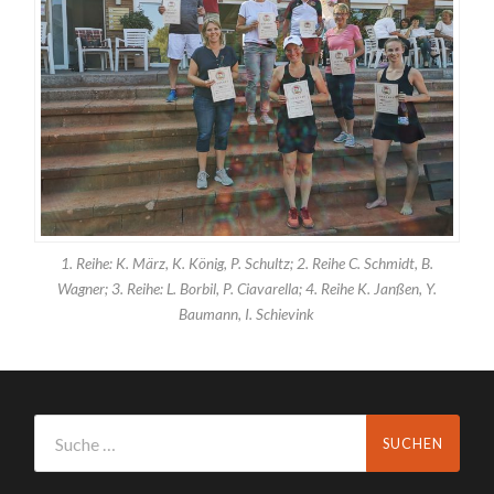
1. Reihe: K. März, K. König, P. Schultz; 2. Reihe C. Schmidt, B.
Wagner; 3. Reihe: L. Borbil, P. Ciavarella; 4. Reihe K. Janßen, Y.
Baumann, I. Schievink