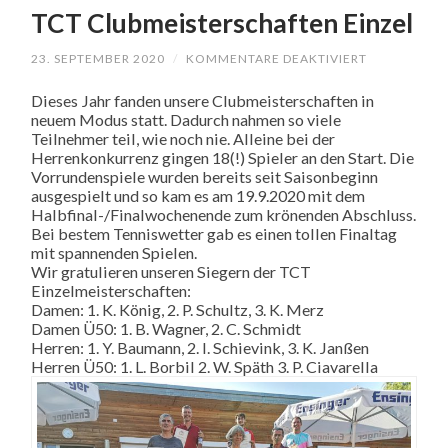
TCT Clubmeisterschaften Einzel
23. SEPTEMBER 2020
/
KOMMENTARE DEAKTIVIERT
FÜR
TCT
CLUBMEIST
Dieses Jahr fanden unsere Clubmeisterschaften in
EINZEL
neuem Modus statt. Dadurch nahmen so viele
Teilnehmer teil, wie noch nie. Alleine bei der
Herrenkonkurrenz gingen 18(!) Spieler an den Start. Die
Vorrundenspiele wurden bereits seit Saisonbeginn
ausgespielt und so kam es am 19.9.2020 mit dem
Halbfinal-/Finalwochenende zum krönenden Abschluss.
Bei bestem Tenniswetter gab es einen tollen Finaltag
mit spannenden Spielen.
Wir gratulieren unseren Siegern der TCT
Einzelmeisterschaften:
Damen: 1. K. König, 2. P. Schultz, 3. K. Merz
Damen Ü50: 1. B. Wagner, 2. C. Schmidt
Herren: 1. Y. Baumann, 2. I. Schievink, 3. K. Janßen
Herren Ü50: 1. L. Borbil 2. W. Späth 3. P. Ciavarella