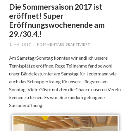
Die Sommersaison 2017 ist
eröffnet! Super
Eröffnungswochenende am
29./30.4.!
1. MAI 2017
/
KOMMENTARE DEAKTIVIERT
FÜR
DIE
SOMMERSAISON
Am Samstag/Sonntag konnten wir endlich unsere
2017
IST
Tennisplätze eröffnen. Rege Teilnahme fand sowohl
ERÖFFNET!
SUPER
unser Bändelesturnier am Samstag für Jedermann wie
ERÖFFNUNGSWOCHE
AM
auch das Schnuppertraing für unsere Jüngsten am
29./30.4.!
Sonntag. Viele Gäste nutzten die Chance unseren Verein
kennen zu lernen. Es war eine rundum gelungene
Saisoneröffnung.