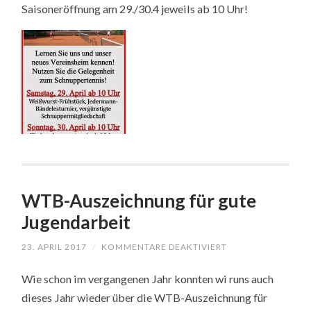
Saisoneröffnung am 29./30.4 jeweils ab 10 Uhr!
AB
10
UHR
–
WIR
LADEN
ALLE
TENNISINTERESSI
HERZLICH
EIN!
WTB-Auszeichnung für gute
Jugendarbeit
23. APRIL 2017
/
KOMMENTARE DEAKTIVIERT
FÜR
WTB-
AUSZEICHNUNG
Wie schon im vergangenen Jahr konnten wi runs auch
FÜR
GUTE
dieses Jahr wieder über die WTB-Auszeichnung für
JUGENDARBEIT