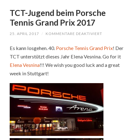
TCT-Jugend beim Porsche
Tennis Grand Prix 2017
25. APRIL 2017
/
KOMMENTARE DEAKTIVIERT
FÜR
TCT-
JUGEND
Es kann losgehen. 40.
Porsche Tennis Grand Prix
! Der
BEIM
PORSCHE
TCT unterstützt dieses Jahr Elena Vesnina. Go for it
TENNIS
GRAND
Elena Vesnina
!!! We wish you good luck and a great
PRIX
2017
week in Stuttgart!