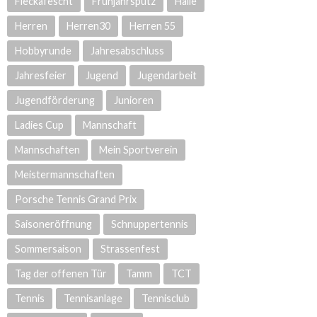
Fleckafescht
Frühjahrsputz
Halle
Herren
Herren30
Herren 55
Hobbyrunde
Jahresabschluss
Jahresfeier
Jugend
Jugendarbeit
Jugendförderung
Junioren
Ladies Cup
Mannschaft
Mannschaften
Mein Sportverein
Meistermannschaften
Porsche Tennis Grand Prix
Saisoneröffnung
Schnuppertennis
Sommersaison
Strassenfest
Tag der offenen Tür
Tamm
TCT
Tennis
Tennisanlage
Tennisclub