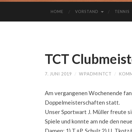
HOME
VORSTAND
TENNIS
TCT Clubmeist
7. JUNI 2019
/
WPADMINTCT
/
KOMM
Am vergangenen Wochenende fand
Doppelmeisterschaften statt.
Unser Sportwart J. Müller freute s
Spiele und konnte am nde den neue
Damen: 1) T.+P. Schulz 2) U. Tkotz/