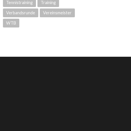
Tennistraining
Training
Verbandsrunde
Vereinsmeister
WTB