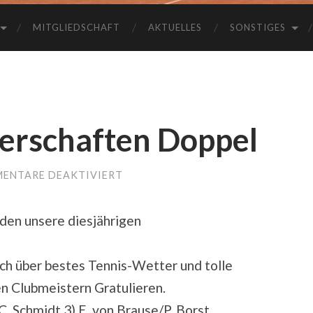
MITGLIEDSCHAFT
AKTUELLES
SONSTIGES
erschaften Doppel
ENTARE DEAKTIVIERT
FÜR
TCT
CLUBMEISTERSCHAFTEN
DOPPEL
en unsere diesjährigen
ich über bestes Tennis-Wetter und tolle
n Clubmeistern Gratulieren.
C. Schmidt 3) E. von Brause/P. Borst