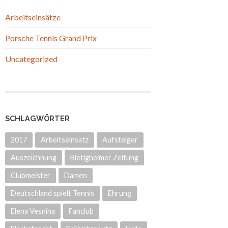
Arbeitseinsätze
Porsche Tennis Grand Prix
Uncategorized
SCHLAGWÖRTER
2017
Arbeitseinsatz
Aufsteiger
Auszeichnung
Bietigheimer Zeitung
Clubmeister
Damen
Deutschland spielt Tennis
Ehrung
Elena Vesnina
Fanclub